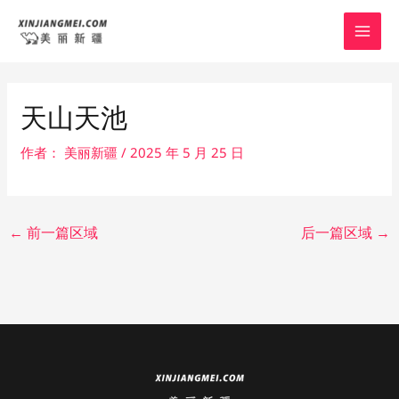
跳
Post
MAI
至
navigation
MEN
内
容
天山天池
作者：
美丽新疆
/
2025 年 5 月 25 日
←
前一篇区域
后一篇区域
→