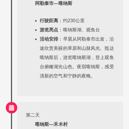
阿勒泰市—喀纳斯
行驶距离
：约230公里
游览亮点
：喀纳斯湖、观鱼台
活动安排
：早晨从阿勒泰市出发，沿
途欣赏美丽的草原和山脉风光。抵达
喀纳斯后，游览喀纳斯湖，登上观鱼
台俯瞰湖光山色。夜宿喀纳斯，感受
清新的空气和宁静的夜晚。
第二天
喀纳斯—禾木村