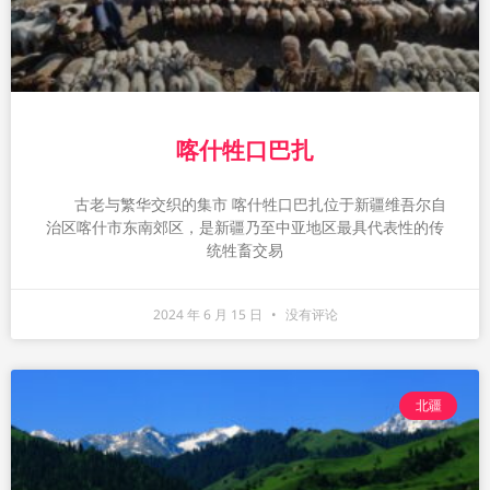
喀什牲口巴扎
古老与繁华交织的集市 喀什牲口巴扎位于新疆维吾尔自
治区喀什市东南郊区，是新疆乃至中亚地区最具代表性的传
统牲畜交易
2024 年 6 月 15 日
没有评论
北疆