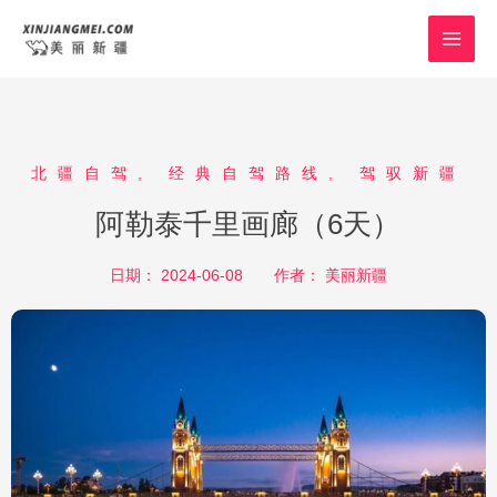
跳
MAI
至
MEN
内
容
北疆自驾
,
经典自驾路线
,
驾驭新疆
阿勒泰千里画廊（6天）
日期：
2024-06-08
作者：
美丽新疆