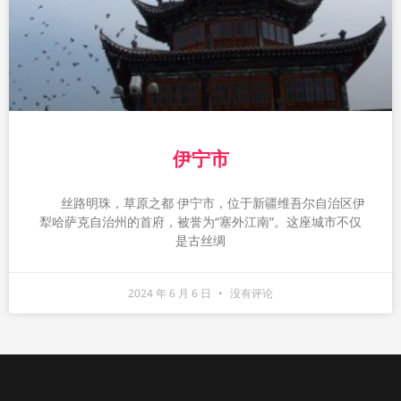
伊宁市
丝路明珠，草原之都 伊宁市，位于新疆维吾尔自治区伊
犁哈萨克自治州的首府，被誉为“塞外江南”。这座城市不仅
是古丝绸
2024 年 6 月 6 日
没有评论