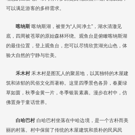
可以满足游客的多样需求。
喀纳斯
喀纳斯湖，被誉为“人间净土”，湖水清澈见
底，四周被苍翠的原始森林环绕。观鱼台是俯瞰喀纳斯湖
的最佳位置，登上观鱼台，您可以尽情欣赏湖光山色，体
验大自然的宁静与壮美。
禾木村
禾木村是图瓦人的聚居地，以其独特的木屋建
筑和浓郁的民俗文化而著称。这里四季景色各异，春夏绿
草如茵，秋季金黄一片，冬季银装素裹。漫步在村中，仿
佛置身于童话世界。
白哈巴村
白哈巴村坐落在中哈边境，是一个古朴而美
丽的村落。村中保留了传统的木屋建筑和质朴的民风民