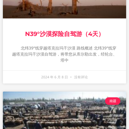
N39°沙漠探险自驾游（4天）
北纬39°线穿越塔克拉玛干沙漠 路线概述 北纬39°线穿
越塔克拉玛干沙漠自驾游，将带您从库尔勒出发，经轮台、
塔中
2024 年 6 月 8 日
没有评论
南疆