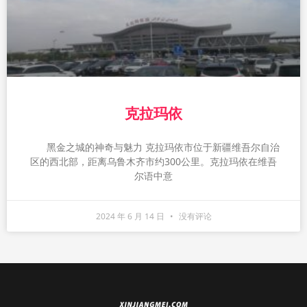
克拉玛依
黑金之城的神奇与魅力 克拉玛依市位于新疆维吾尔自治
区的西北部，距离乌鲁木齐市约300公里。克拉玛依在维吾
尔语中意
2024 年 6 月 14 日
没有评论