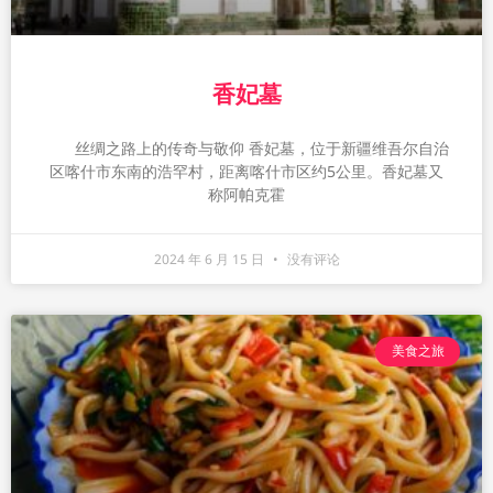
香妃墓
丝绸之路上的传奇与敬仰 香妃墓，位于新疆维吾尔自治
区喀什市东南的浩罕村，距离喀什市区约5公里。香妃墓又
称阿帕克霍
2024 年 6 月 15 日
没有评论
美食之旅