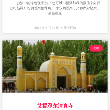
沙漠中的绿色瑰宝 注：您可以扫描添加我的微信来向我
获得新疆好吃的香梨推荐哦。 库尔勒香梨，又称库尔勒梨，
是新疆最
2024 年 6 月 14 日
没有评论
南疆
艾提尕尔清真寺