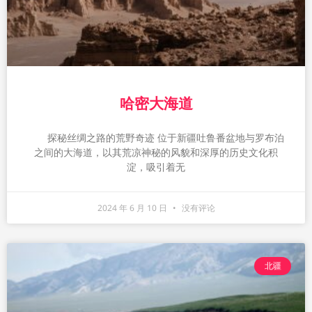
哈密大海道
探秘丝绸之路的荒野奇迹 位于新疆吐鲁番盆地与罗布泊
之间的大海道，以其荒凉神秘的风貌和深厚的历史文化积
淀，吸引着无
2024 年 6 月 10 日
没有评论
北疆