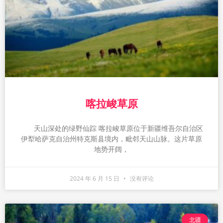
喀拉峻草原
天山深处的绿野仙踪 喀拉峻草原位于新疆维吾尔自治区
伊犁哈萨克自治州特克斯县境内，毗邻天山山脉。这片草原
地势开阔，
2024 年 6 月 15 日
没有评论
北疆