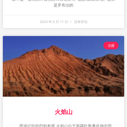
是罗布泊的
2024 年 6 月 11 日
没有评论
北疆
火焰山
西游记中的烈焰奇观 火焰山位于新疆吐鲁番盆地中部，