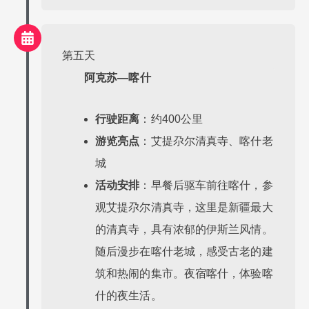
第五天
阿克苏—喀什
行驶距离
：约400公里
游览亮点
：艾提尕尔清真寺、喀什老
城
活动安排
：早餐后驱车前往喀什，参
观艾提尕尔清真寺，这里是新疆最大
的清真寺，具有浓郁的伊斯兰风情。
随后漫步在喀什老城，感受古老的建
筑和热闹的集市。夜宿喀什，体验喀
什的夜生活。