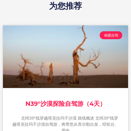
为您推荐
南疆自驾
N39°沙漠探险自驾游（4天）
北纬39°线穿越塔克拉玛干沙漠 路线概述 北纬39°线穿
越塔克拉玛干沙漠自驾游，将带您从库尔勒出发，经轮台、
塔中