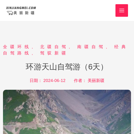
跳
MAI
至
MEN
内
容
全疆环线
,
北疆自驾
,
南疆自驾
,
经典
自驾路线
,
驾驭新疆
环游天山自驾游（6天）
日期：
2024-06-12
作者：
美丽新疆