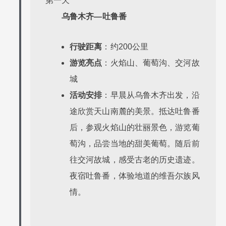
第一天
乌鲁木齐—吐鲁番
行驶距离
：约200公里
游览亮点
：火焰山、葡萄沟、交河故
城
活动安排
：早晨从乌鲁木齐出发，沿
途欣赏天山南麓的美景。抵达吐鲁番
后，参观火焰山的壮丽景色，游览葡
萄沟，品尝当地的甜美葡萄。随后前
往交河故城，感受古老的历史遗迹。
夜宿吐鲁番，体验地道的维吾尔族风
情。