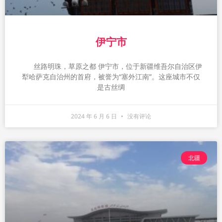
伊宁市
丝路明珠，草原之都 伊宁市，位于新疆维吾尔自治区伊
犁哈萨克自治州的首府，被誉为“塞外江南”。这座城市不仅
是古丝绸
2024 年 6 月 6 日
没有评论
北疆