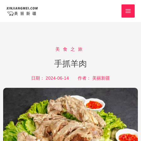
跳
MAI
至
MEN
内
容
美食之旅
手抓羊肉
日期：
2024-06-14
作者：
美丽新疆