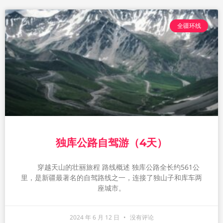
全疆环线
独库公路自驾游（4天）
穿越天山的壮丽旅程 路线概述 独库公路全长约561公
里，是新疆最著名的自驾路线之一，连接了独山子和库车两
座城市。
2024 年 6 月 12 日
没有评论