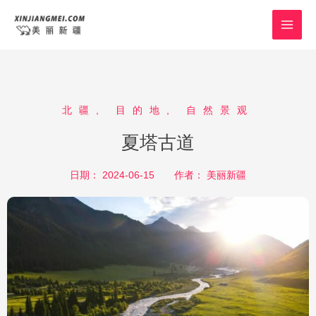
跳
MAI
至
MEN
内
容
北疆
,
目的地
,
自然景观
夏塔古道
日期：
2024-06-15
作者：
美丽新疆