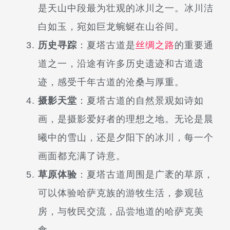
是天山中段最为壮观的冰川之一。冰川洁
白如玉，宛如巨龙蜿蜒在山谷间。
历史寻踪
：夏塔古道是
丝绸之路
的重要通
道之一，沿途有许多历史遗迹和古道遗
迹，感受千年古道的沧桑与厚重。
摄影天堂
：夏塔古道的自然景观如诗如
画，是摄影爱好者的理想之地。无论是晨
曦中的雪山，还是夕阳下的冰川，每一个
画面都充满了诗意。
草原体验
：夏塔古道周围是广袤的草原，
可以体验哈萨克族的游牧生活，参观毡
房，与牧民交流，品尝地道的哈萨克美
食。