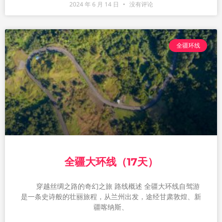
2024 年 6 月 14 日
没有评论
全疆环线
全疆大环线（17天）
穿越丝绸之路的奇幻之旅 路线概述 全疆大环线自驾游
是一条史诗般的壮丽旅程，从兰州出发，途经甘肃敦煌、新
疆喀纳斯、