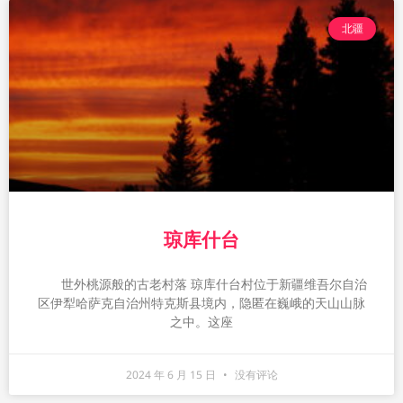
北疆
琼库什台
世外桃源般的古老村落 琼库什台村位于新疆维吾尔自治
区伊犁哈萨克自治州特克斯县境内，隐匿在巍峨的天山山脉
之中。这座
2024 年 6 月 15 日
没有评论