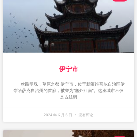
伊宁市
丝路明珠，草原之都 伊宁市，位于新疆维吾尔自治区伊
犁哈萨克自治州的首府，被誉为“塞外江南”。这座城市不仅
是古丝绸
2024 年 6 月 6 日
没有评论