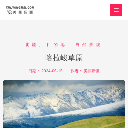
跳
MAI
至
MEN
内
容
北疆
,
目的地
,
自然景观
喀拉峻草原
日期：
2024-06-15
作者：
美丽新疆