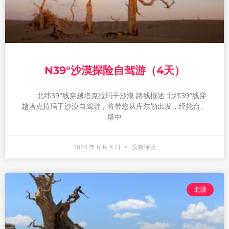
N39°沙漠探险自驾游（4天）
北纬39°线穿越塔克拉玛干沙漠 路线概述 北纬39°线穿
越塔克拉玛干沙漠自驾游，将带您从库尔勒出发，经轮台、
塔中
2024 年 6 月 8 日
没有评论
北疆