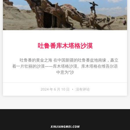
吐鲁番库木塔格沙漠
吐鲁番的黄金之海 在中国新疆的吐鲁番盆地南缘，矗立
着一片壮丽的沙漠——库木塔格沙漠。库木塔格在维吾尔语
中意为“沙
2024 年 6 月 10 日
没有评论