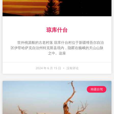
琼库什台
世外桃源般的古老村落 琼库什台村位于新疆维吾尔自治
区伊犁哈萨克自治州特克斯县境内，隐匿在巍峨的天山山脉
之中。这座
2024 年 6 月 15 日
没有评论
南疆自驾