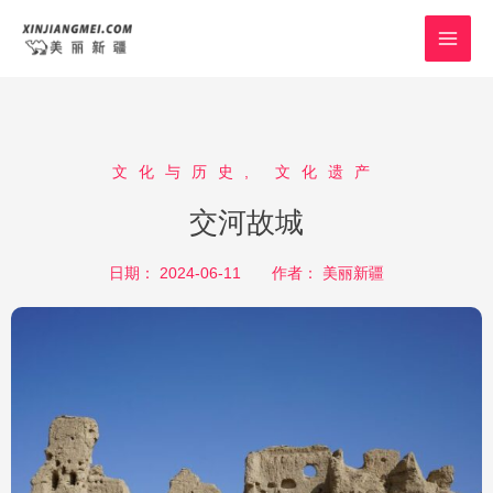
跳
MAI
至
MEN
内
容
文化与历史
,
文化遗产
交河故城
日期：
2024-06-11
作者：
美丽新疆